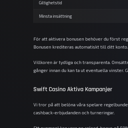
Giltighetstid
Minsta insättning
För att aktivera bonusen behöver du först reg
Bonusen krediteras automatiskt till ditt konto
Villkoren är tydliga och transparenta. Omsät
gånger innan du kan ta ut eventuella vinster. G
Swift Casino Aktiva Kampanjer
Vi tror på att belöna våra spelare regelbund
cashback-erbjudanden och turneringar.
Ett exempel kan vara en reload-bonus på 50% 