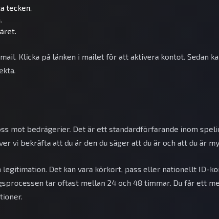
a tecken.
.
äret.
mail. Klicka på länken i mailet för att aktivera kontot. Sedan k
ekta.
oss mot bedrägerier. Det är ett standardförfarande inom spelin
 vi bekräfta att du är den du säger att du är och att du är my
 legitimation. Det kan vara körkort, pass eller nationellt ID-k
ngsprocessen tar oftast mellan 24 och 48 timmar. Du får ett 
tioner.