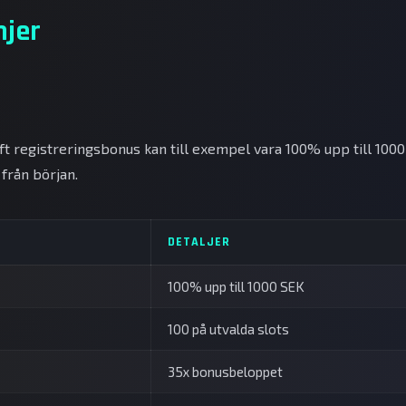
njer
ft registreringsbonus kan till exempel vara 100% upp till 1000 
från början.
DETALJER
100% upp till 1000 SEK
100 på utvalda slots
35x bonusbeloppet