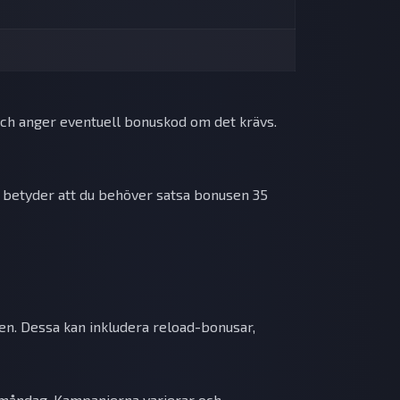
 och anger eventuell bonuskod om det krävs.
t betyder att du behöver satsa bonusen 35
en. Dessa kan inkludera reload-bonusar,
e måndag. Kampanjerna varierar och