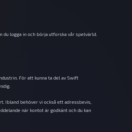
an du logga in och börja utforska vår spelvärld.
dustrin. För att kunna ta del av Swift
ndig.
ort. Ibland behöver vi också ett adressbevis,
meddelande när kontot är godkänt och du kan