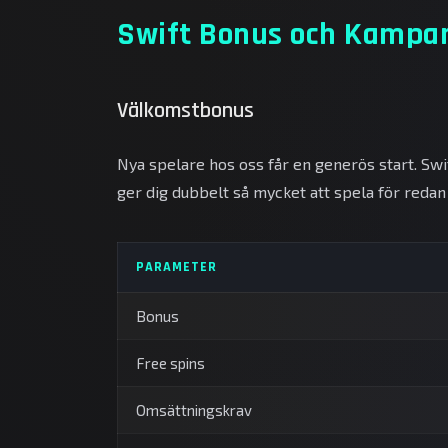
Swift Bonus och Kampa
Välkomstbonus
Nya spelare hos oss får en generös start. Swi
ger dig dubbelt så mycket att spela för redan 
PARAMETER
Bonus
Free spins
Omsättningskrav