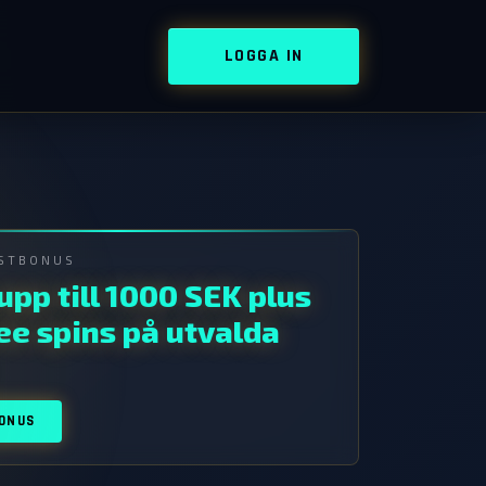
LOGGA IN
MSTBONUS
pp till 1000 SEK plus
ee spins på utvalda
ONUS