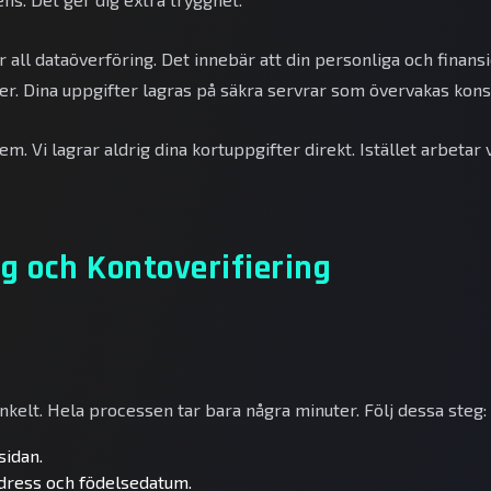
r all dataöverföring. Det innebär att din personliga och finan
er. Dina uppgifter lagras på säkra servrar som övervakas kons
m. Vi lagrar aldrig dina kortuppgifter direkt. Istället arbet
g och Kontoverifiering
kelt. Hela processen tar bara några minuter. Följ dessa steg:
sidan.
adress och födelsedatum.